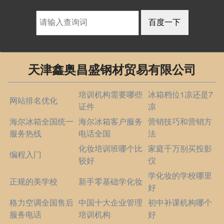
天津鑫奥昌盛钢材贸易有限公司
培训机构需要哪些
冰箱档位1凉还是7
网站排名优化
证件
凉
海尔冰箱全国统一
海尔冰箱客户服务
营销技巧和营销方
服务热线
电话全国
法
化妆培训班哪个比
家庭千万别买投影
编程入门
较好
仪
学化妆的学校哪里
正规的美学校
新手零基础学化妆
好
格力空调全国售后
中国十大企业管理
初中补课机构哪个
服务电话
培训机构
好