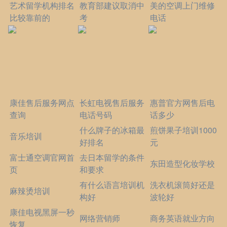
艺术留学机构排名
教育部建议取消中
美的空调上门维修
比较靠前的
考
电话
康佳售后服务网点
长虹电视售后服务
惠普官方网售后电
查询
电话号码
话多少
什么牌子的冰箱最
煎饼果子培训1000
音乐培训
好排名
元
富士通空调官网首
去日本留学的条件
东田造型化妆学校
页
和要求
有什么语言培训机
洗衣机滚筒好还是
麻辣烫培训
构好
波轮好
康佳电视黑屏一秒
网络营销师
商务英语就业方向
恢复